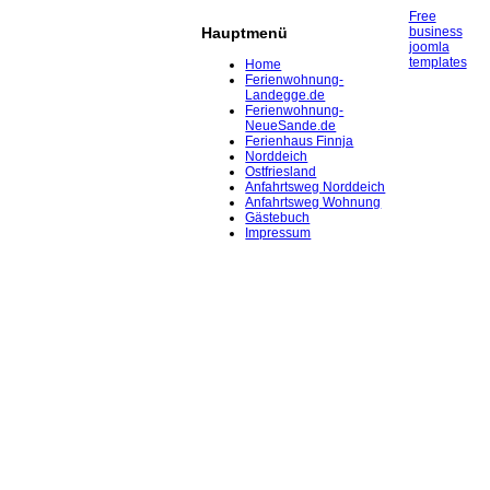
Free
business
Hauptmenü
joomla
templates
Home
Ferienwohnung-
Landegge.de
Ferienwohnung-
NeueSande.de
Ferienhaus Finnja
Norddeich
Ostfriesland
Anfahrtsweg Norddeich
Anfahrtsweg Wohnung
Gästebuch
Impressum