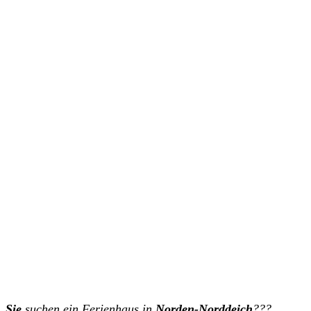
Sie
suchen ein Ferienhaus in
Norden-Norddeich
???